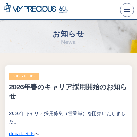
リクルートTOP
お知らせ
事業とビジョン
仕事と人
数字と沿革
経営理念への取り組み
2026.01.05
人事制度
2026年春のキャリア採用開始のお知ら
せ
研修と福利厚生
募集要項
2026年キャリア採用募集（営業職）を開始いたしまし
た。
dodaサイト
へ