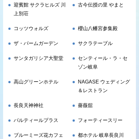
迎賓館 サクラヒルズ 川
古今伝授の里 やまと
上別荘
コッツウォルズ
櫻山八幡宮参集殿
ザ・パームガーデン
サクラテーブル
サンタガリシア大聖堂
センティール・ラ・セ
ゾン岐阜
高山グリーンホテル
NAGASE ウェディング
＆レストラン
長良天神神社
薔薇舘
パルティールプラス
フォーティースリー
ブルーミーズ花カフェ
都ホテル 岐阜長良川