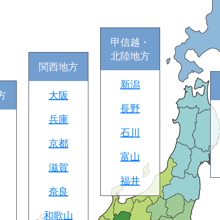
甲信越・
北陸地方
関西地方
新潟
方
大阪
長野
兵庫
石川
京都
富山
滋賀
福井
奈良
和歌山