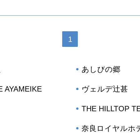
1
良
あしびの郷
E AYAMEIKE
ヴェルデ辻甚
THE HILLTOP 
奈良ロイヤルホ