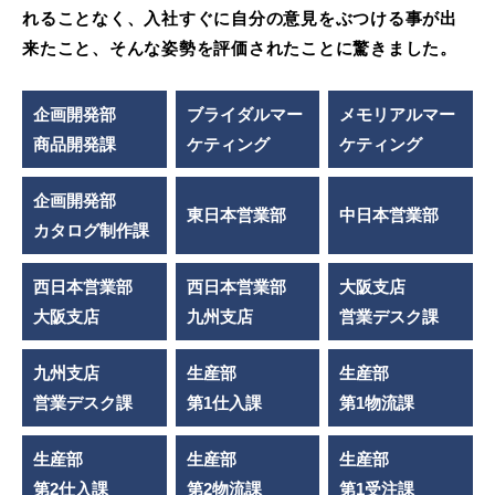
れることなく、入社すぐに自分の意見をぶつける事が出
来たこと、そんな姿勢を評価されたことに驚きました。
企画開発部
ブライダルマー
メモリアルマー
商品開発課
ケティング
ケティング
企画開発部
東日本営業部
中日本営業部
カタログ制作課
西日本営業部
西日本営業部
大阪支店
大阪支店
九州支店
営業デスク課
九州支店
生産部
生産部
営業デスク課
第1仕入課
第1物流課
生産部
生産部
生産部
第2仕入課
第2物流課
第1受注課