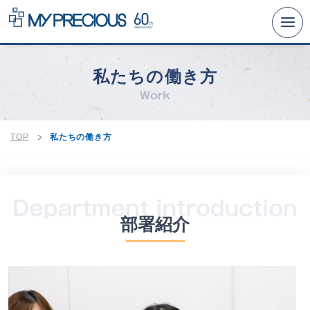
リクルートTOP
私たちの働き方
事業とビジョン
仕事と人
数字と沿革
TOP
私たちの働き方
経営理念への取り組み
人事制度
研修と福利厚生
部署紹介
募集要項