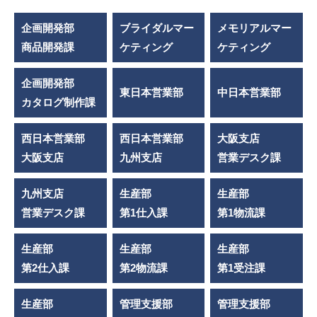
企画開発部
ブライダルマー
メモリアルマー
商品開発課
ケティング
ケティング
企画開発部
東日本営業部
中日本営業部
カタログ制作課
西日本営業部
西日本営業部
大阪支店
大阪支店
九州支店
営業デスク課
九州支店
生産部
生産部
営業デスク課
第1仕入課
第1物流課
生産部
生産部
生産部
第2仕入課
第2物流課
第1受注課
生産部
管理支援部
管理支援部