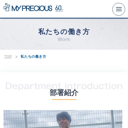
リクルートTOP
私たちの働き方
事業とビジョン
仕事と人
数字と沿革
TOP
私たちの働き方
経営理念への取り組み
人事制度
研修と福利厚生
部署紹介
募集要項