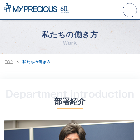
リクルートTOP
私たちの働き方
事業とビジョン
仕事と人
数字と沿革
TOP
私たちの働き方
経営理念への取り組み
人事制度
研修と福利厚生
部署紹介
募集要項